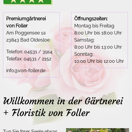
Premiumgärtnerei
Öffnungszeiten:
von Foller
Montag bis Freitag
Am Poggensee 1a
8:00 Uhr
bis
18:00 Uhr
23843
Bad Oldesloe
Samstag:
8:00 Uhr
bis
13:00 Uhr
Telefon:
04531 / 3914
Sonntag:
Telefax:
04531 / 2152
10:00 Uhr
bis
12:00 Uhr
info@von-foller.de
Willkommen in der Gärtnerei
+ Floristik von Foller
Tun Sie Ihrer Seele etwas